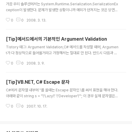
가끔 우리 솔루션에서는 System.Runtime.Serialization.SerializationEx
ception이 발생한다. 문제가 발생한 상황이니까 예외가 던져지는 것은 당연하
다. 하지만 문제는 실제 에러는 SerializationException이 아니라는 것이었
0
0
2008. 3. 13.
다. 그리고 SerializationException은 다들 알다시피 객체가 Serialization/
Deserialization하는 과정에서 나는 문제인데, 이 에러가 날만한 시나리오를
딱히 생각해낼 수는 없었다. Stacktrace를 보니 이 예외는 솔루션 내부의 로깅
[Tip]메서드에서의 기본적인 Argument Validation
컴포넌트에서 던져지고 있었다. 로깅 컴포넌트는 에러나 문제가 발생했을 때 그
글 내용
정보를 파일에 기록하는 역할을 하는 COM+ 서버 타입 컴포넌트였다. 문제가
Tistory 태그: Argument Validation,C# 메서드를 작성할 때에, Argumen
생긴 함수는 다..
t가 다 정상적으로 들어올거라고 가정해서는 절대로 안 된다. 반드시 다음과 같
이 Validation 코드를 작성해서, 메서드의 가장 위에 둘 필요가 있다. 1. Argu
0
0
2008. 3. 9.
ment 가 null인지 검사해서, null이라면 NullArgumentException을 던져
야 한다. 아래 코드는 .NET Framework의 System.Windows.Annotatio
ns.Annotation 클래스의 WriteXml메서드의 가장 윗부분 코드이다. public
[Tip]VB.NET, C# Escape 문자
void WriteXml(XmlWriter writer) { if (writer == null) { throw new Ar
글 내용
gumentNullException("wr..
C#에서 문자열 내부에 "를 쓸때는 Escape 문자인 \를 써서 표현을 해야 한다.
아래와 같이 string s = "\"Lazy\" \"Developer\""; 이 경우 실제 문자열은
"Lazy" "Developer" 이렇게 인식을 하게 되는 것이다. VB.NET에서는 "를
0
0
2007. 10. 17.
써서 똑같은 효과를 볼 수 있다. Dim str As String = """Lazy"" ""Develop
er"""