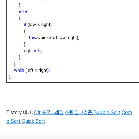
}
else
{
if
(low
<
right)
{
this
.QuickSort(low,
right)
;
}
right
=
hi
;
}
}
while
(left
<
right)
;
}}
Tistory 태그:
C#
,
프로그래밍
,
소팅 알고리즘
,
Bubble Sort
,
Com
b Sort
,
Quick Sort
로그 정보