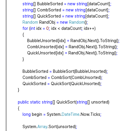
string
[]
BubbleSorted
=
new
string
[dataCount]
;
string
[]
CombSorted
=
new
string
[dataCount]
;
string
[]
QuickSorted
=
new
string
[dataCount]
;
Random
RandObj
=
new
Random
()
;
for
(
int
idx
=
0
;
idx
<
dataCount
;
idx++)
{
BubbleUnsorted[idx]
=
RandObj.Next().ToString()
;
CombUnsorted[idx]
=
RandObj.Next().ToString()
;
QuickUnsorted[idx]
=
RandObj.Next().ToString()
;
}
BubbleSorted
=
BubbleSort(BubbleUnsorted)
;
CombSorted
=
CombSort(CombUnsorted)
;
QuickSorted
=
QuickSort(QuickUnsorted)
;
}
public
static
string
[]
QuickSort(
string
[]
unsorted)
{
long
begin
=
System.
DateTime
.Now.Ticks
;
System.
Array
.Sort(unsorted)
;