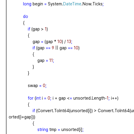
long
begin
=
System.
DateTime
.Now.Ticks
;
do
{
if
(gap
>
1
)
{
gap
=
(gap
*
10
)
/
13
;
if
(gap
==
9
||
gap
==
10
)
{
gap
=
11
;
}
}
swap
=
0
;
for
(
int
i
=
0
;
i
+
gap
<
=
unsorted.Length-
1
;
i++)
{
if
(Convert.ToInt64(unsorted[i])
>
Convert.ToInt64(u
orted[i+gap]))
{
string
tmp
=
unsorted[i]
;