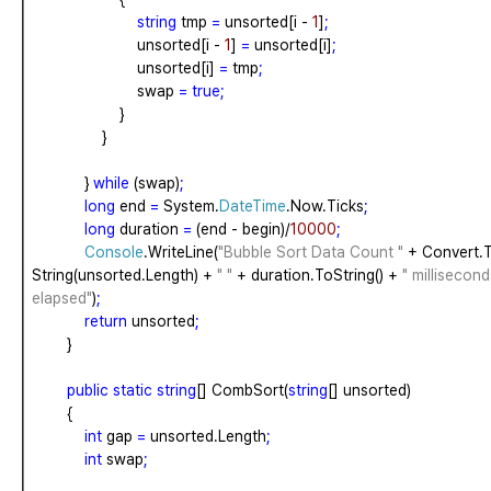
string
tmp
=
unsorted[i
-
1
]
;
unsorted[i
-
1
]
=
unsorted[i]
;
unsorted[i]
=
tmp
;
swap
=
true;
}
}
}
while
(swap)
;
long
end
=
System.
DateTime
.Now.Ticks
;
long
duration
=
(end
-
begin)/
10000
;
Console
.WriteLine(
"Bubble Sort Data Count "
+
Convert.
String(unsorted.Length)
+
" "
+
duration.ToString()
+
" millisecond
elapsed"
)
;
return
unsorted
;
}
public
static
string
[]
CombSort(
string
[]
unsorted)
{
int
gap
=
unsorted.Length
;
int
swap
;