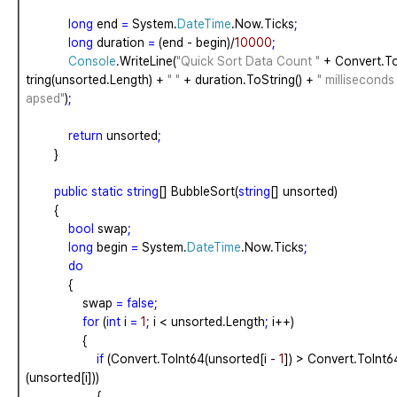
long
end
=
System.
DateTime
.Now.Ticks
;
long
duration
=
(end
-
begin)/
10000
;
Console
.WriteLine(
"Quick Sort Data Count "
+
Convert.T
tring(unsorted.Length)
+
" "
+
duration.ToString()
+
" milliseconds 
apsed"
)
;
return
unsorted
;
}
public
static
string
[]
BubbleSort(
string
[]
unsorted)
{
bool
swap
;
long
begin
=
System.
DateTime
.Now.Ticks
;
do
{
swap
=
false;
for
(
int
i
=
1
;
i
<
unsorted.Length
;
i++)
{
if
(Convert.ToInt64(unsorted[i
-
1
])
>
Convert.ToInt6
(unsorted[i]))
{