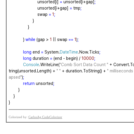
unsorted[i]
=
unsorted[i+gap]
;
unsorted[i+gap]
=
tmp
;
swap
=
1
;
}
}
}
while
(gap
>
1
||
swap
==
1
)
;
long
end
=
System.
DateTime
.Now.Ticks
;
long
duration
=
(end
-
begin)
/
10000
;
Console
.WriteLine(
"Comb Sort Data Count "
+
Convert.T
tring(unsorted.Length)
+
" "
+
duration.ToString()
+
" milliseconds 
apsed"
)
;
return
unsorted
;
}
}
}
Colorized by:
CarlosAg.CodeColorizer