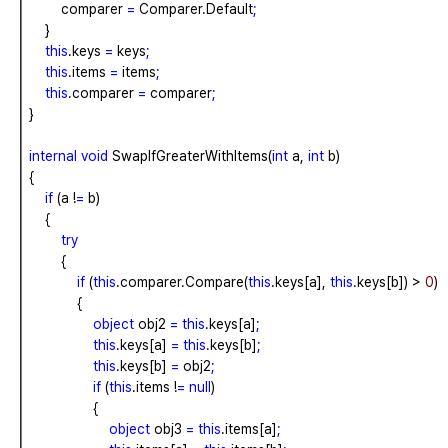
comparer
=
Comparer.Default
;
}
this
.keys
=
keys
;
this
.items
=
items
;
this
.comparer
=
comparer
;
}
internal
void
SwapIfGreaterWithItems(
int
a,
int
b)
{
if
(a
!
=
b)
{
try
{
if
(
this
.comparer.Compare(
this
.keys[a],
this
.keys[b])
>
0
)
{
object
obj2
=
this
.keys[a]
;
this
.keys[a]
=
this
.keys[b]
;
this
.keys[b]
=
obj2
;
if
(
this
.items
!
=
null
)
{
object
obj3
=
this
.items[a]
;