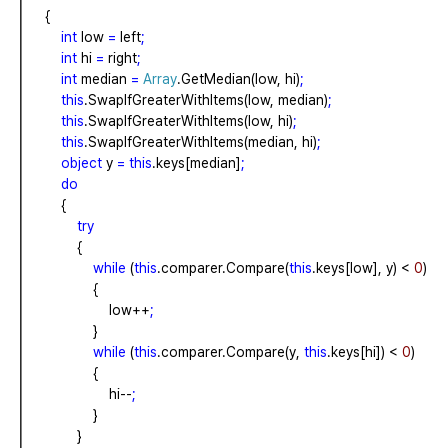
{
int
low
=
left
;
int
hi
=
right
;
int
median
=
Array
.GetMedian(low,
hi)
;
this
.SwapIfGreaterWithItems(low,
median)
;
this
.SwapIfGreaterWithItems(low,
hi)
;
this
.SwapIfGreaterWithItems(median,
hi)
;
object
y
=
this
.keys[median]
;
do
{
try
{
while
(
this
.comparer.Compare(
this
.keys[low],
y)
<
0
)
{
low++
;
}
while
(
this
.comparer.Compare(y,
this
.keys[hi])
<
0
)
{
hi--
;
}
}