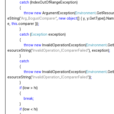
catch
(IndexOutOfRangeException)
{
throw
new
ArgumentException(
Environment
.GetResou
eString(
"Arg_BogusIComparer"
,
new
object
[]
{
y,
y.GetType().Nam
e,
this
.comparer
}))
;
}
catch
(
Exception
exception)
{
throw
new
InvalidOperationException(
Environment
.Get
esourceString(
"InvalidOperation_IComparerFailed"
),
exception)
;
}
catch
{
throw
new
InvalidOperationException(
Environment
.Get
esourceString(
"InvalidOperation_IComparerFailed"
))
;
}
if
(low
>
hi)
{
break;
}
if
(low
<
hi)