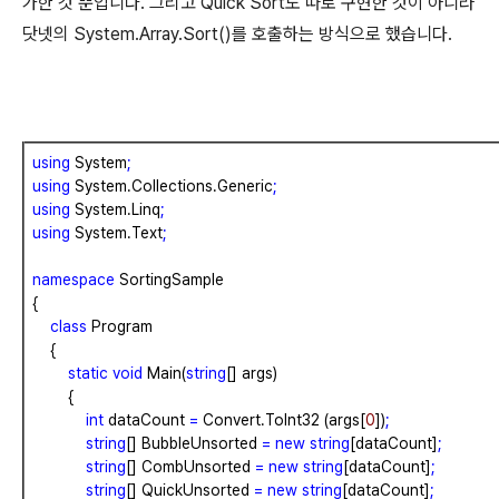
가한 것 뿐입니다. 그리고 Quick Sort도 따로 구현한 것이 아니라
닷넷의 System.Array.Sort()를 호출하는 방식으로 했습니다.
using
System
;
using
System.Collections.Generic
;
using
System.Linq
;
using
System.Text
;
namespace
SortingSample
{
class
Program
{
static
void
Main(
string
[]
args)
{
int
dataCount
=
Convert.ToInt32
(args[
0
])
;
string
[]
BubbleUnsorted
=
new
string
[dataCount]
;
string
[]
CombUnsorted
=
new
string
[dataCount]
;
string
[]
QuickUnsorted
=
new
string
[dataCount]
;