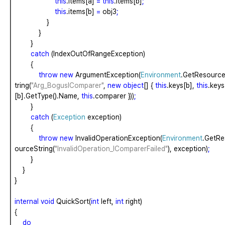
this
.items[a]
=
this
.items[b]
;
this
.items[b]
=
obj3
;
}
}
}
catch
(IndexOutOfRangeException)
{
throw
new
ArgumentException(
Environment
.GetResourc
tring(
"Arg_BogusIComparer"
,
new
object
[]
{
this
.keys[b],
this
.keys
[b].GetType().Name,
this
.comparer
}))
;
}
catch
(
Exception
exception)
{
throw
new
InvalidOperationException(
Environment
.GetRe
ourceString(
"InvalidOperation_IComparerFailed"
),
exception)
;
}
}
}
internal
void
QuickSort(
int
left,
int
right)
{
do