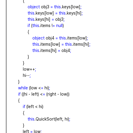
{
object
obj3
=
this
.keys[low]
;
this
.keys[low]
=
this
.keys[hi]
;
this
.keys[hi]
=
obj3
;
if
(
this
.items
!
=
null
)
{
object
obj4
=
this
.items[low]
;
this
.items[low]
=
this
.items[hi]
;
this
.items[hi]
=
obj4
;
}
}
low++
;
hi--
;
}
while
(low
<
=
hi)
;
if
((hi
-
left)
<
=
(right
-
low))
{
if
(left
<
hi)
{
this
.QuickSort(left,
hi)
;
}
left
=
low
;