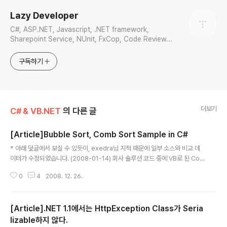
Lazy Developer
C#, ASP.NET, Javascript, .NET framework,
Sharepoint Service, NUnit, FxCop, Code Review...
구독하기
더보기
C# & VB.NET
의 다른 글
[Article]Bubble Sort, Comb Sort Sample in C#
글 내용
* 아래 덧글에서 보실 수 있듯이, exedra님 지적 때문에 일부 소스와 비교 데
이터가 수정되었습니다. (2008-01-14) 회사 솔루션 코드 중에 VB로 된 Co
mb Sort 코드가 있길래, C#으로 재 작성해보았습니다. 그러면서 가장 기본적
0
4
2008. 12. 26.
인 Bubble Sort와 성능 차이가 얼마나 되나 비교도 해 봤습니다. Comb Sort
의 내용에 대해서는 Wikipedia의 Comb_sort 항목을 참조하시면 됩니다. 코
드는 아래와 같습니다. using System; using System.Collections.Gene
[Article].NET 1.1에서는 HttpException Class가 Seria
ric; using System.Linq; using System.Text; namespace SortingSa
mple { class Program { static void Main(stri..
lizable하지 않다.
글 내용