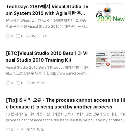
TechDays 2009에서 Visual Studio Te
am System 2010 with Agile이란 주제
글 내용
로 발표를 했습니다
온 세상이 Windows 7으로 어수선하긴 하지만, 그 와중
에도 곧 다가올 Visual Studio 2010에 대한 준비는 계속
되고 있습니다. ^^ 현재 “새로운 플랫폼 시대를 대비하는
작성시간
0
0
2009. 10. 24.
개발자&IT전문가를 위한 컨퍼런스”라는 슬로건 하에 Te
chDays 2009 행사가 온라인으로 치러지고 있습니다. 주
소는 http://techdays.co.kr/ 입니다. 저도 이 행사에 저
[ETC]Visual Studio 2010 Beta 1 과 Vi
희 VSTS2010 공식 팀 블로그 여러 분들과 함께 참여해
sual Studio 2010 Training Kit
서 “Visual Studio Team System 2010 with Agil
글 내용
e”이라는 주제로 발표를 하였습니다. 촬영할 때는 몰랐는
Visual Studio 2010 Beta 1 Product 페이지에서 다운
데, 온라인으로 제가 프리젠테이션하는 모습을 보니.. 조금
로드 링크를 찾을 수 있습니다. http://www.microsoft.c
손발이 오그라드네요 –_-;; 제 동영상의 주소는 http://tec
om/visualstudio/en-us/products/2010/default.m
작성시간
0
0
2009. 5. 23.
hdays.co...
spx 그리고 이에 맞춰서 Visual Studio 2010과 .NET F
ramework 4 Training Kit도 릴리스되었습니다. http://
www.microsoft.com/downloads/details.aspx?Fa
[Tip]IIS 시작 오류 - The process cannot access the fil
milyID=752cb725-969b-4732-a383-ed5740f
e because it is being used by another process
02e93&displayLang=en
글 내용
IIS 를 시작시킬 때에 가끔 이런 에러를 내면서 시작되지 않는 경우가 있습니다. The
process cannot access the file because it is being used by another p
rocess. 좀 이상한 에러 메시지처럼 보입니다. 파일? 하지만, 실제로는 파일이 아니
작성시간
0
2
2009. 5. 3.