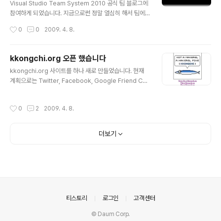
Visual Studio Team System 2010 공식 팀 블로그에
참여하게 되었습니다. 지금으로썬 정말 열심히 해서 팀에
조금이나마 도움이 되는 활동을 할 수 있으면 좋겠다는 생
작성시간
0
0
2009. 4. 8.
각 뿐이네요. 많이들 방문 부탁 드립니다. 아마 Visual Stu
dio Team System 2010과 새로운 .NET 4.0 에 대해
서는 대한민국 최고의 블로그가 되지 않을까 생각됩니다.
kkongchi.org 오픈 했습니다
Tistory 태그: Visual Studio Team System 2010,.N
글 내용
kkongchi.org 사이트를 하나 새로 만들었습니다. 현재
ET 4.0,VSTS2010
계획으로는 Twitter, Facebook, Google Friend Con
nect 등의 각종 SNS 서비스 관련 Mash-Up, PHP, Rub
y On Rails 등의 닷넷과는 다른 플랫폼을 사용한 Study
작성시간
0
2
2009. 4. 8.
성 Web Software 등을 한 번 해볼 생각입니다. 물론 아
직 된 건 하나도 없습니다만…^^;;; Blog와 Wiki, Google
Site도 같이 설치를 했으니, 관련된 것은 그곳에 포스팅하
더보기
게 될 것 같습니다. kkongchi.org에서도 많은 활동하겠
습니다.
의안내
티스토리
로그인
고객센터
© Daum Corp.