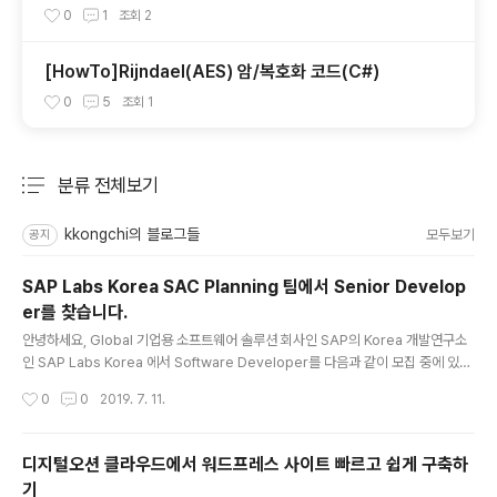
서 검색 페이지 만들기(C#)
0
1
조회
2
[HowTo]Rijndael(AES) 암/복호화 코드(C#)
0
5
조회
1
분류 전체보기
주요 글 목록
kkongchi의 블로그들
모두보기
공지
SAP Labs Korea SAC Planning 팀에서 Senior Develop
er를 찾습니다.
글 내용
안녕하세요, Global 기업용 소프트웨어 솔루션 회사인 SAP의 Korea 개발연구소
인 SAP Labs Korea 에서 Software Developer를 다음과 같이 모집 중에 있습
니다. 관심있으신 소프트웨어 개발자 분들의 많은 지원 부탁 드립니다. PURPOSE
작성시간
0
0
2019. 7. 11.
AND OBJECTIVES The SAP Analytics Cloud Planning Application Dev
elopment team is looking for energetic and innovative developers to
help with our next generation SAC product. Are you a passionate indi
디지털오션 클라우드에서 워드프레스 사이트 빠르고 쉽게 구축하
vidual who wants an opportunity to learn new thin..
기