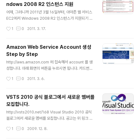
ndows 2008 R2 인스턴스 지원
다. 저는 1개의 Micro 사양 인스턴스를 고르겠습니다. Mi
글 내용
cro 사양은 1 Core CPU에 613MB의 RAM을 가지고
어제, 그러니까 2011년 3월 16일부터, 아마존 웹 서비스
있는 그야말로 최소 사양입니다. 같은 화면에서 바로 Laun
EC2에서 Windows 2008 R2 인스턴스가 지원되기 시
ch를 할 것인지, 아니면 Spot Instance로 지정할..
작했습니다. 같은 Windows 2008이라고는 하지만, 실제
작성시간
1
0
2011. 3. 17.
로 R2는 많은 업데이트와 향상이 이루어진 메이저 버전 수
준이기 때문에, EC2 서비스에서 윈도우 서버 사용자들에
게는 좋은 소식인 것 같습니다. Windows 2008 R2에 대
Amazon Web Service Account 생성
해서는 http://www.microsoft.com/windowsserve
Step by Step
r2008/ko/kr/why-upgrade.aspx 에서 자세한 정보
글 내용
를 볼 수 있습니다.
http://aws.amazon.com 에 접속해서 account 를 생
성합니다. 아래 화면의 버튼을 누르시면 됩니다. 카드번호
를 입력하면 전화 인증 단계를 거쳐야 합니다. 전화번호를
작성시간
1
0
2011. 3. 6.
입력하면 자동 전화가 와서 PIN 넘버를 전화로 입력할 것
을 요구합니다. PIN 번호는 그 화면에 4자리 숫자로 뜨게
되니 보고 입력하면 됩니다. PIN 넘버를 입력하면 계정 생
VSTS 2010 공식 블로그에서 새로운 멤버를
성이 완료됩니다. https://console.aws.amazon.co
모집합니다.
m/s3/home 주소로 AWS management Console 에
글 내용
접속합니다. 아니면 아래 화면처럼 상단 링크를 이용하셔
http://vsts2010.net/168 Visual Studio 2010 공식
도 됩니다.
블로그에서 새로운 멤버를 모집합니다. 공고는 위 링크 참
조하세요. ^^
작성시간
1
0
2009. 12. 8.