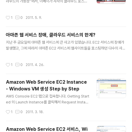
라우드의 가능성”에서, 이베이가 자사의 클라우드 호스팅
하는 듯 합니다. 하지만, MySQL에서는 지원되는 Replic
플랫폼으로 RackSpace라는 서비스를 고려하고 있다는
ation 기능은 지원되지 않네요. 추후에 공개되지 않을까 합
언급이 있었습니다. 그래서 조금 둘러 보았는데, 확실히 아
니다. 자세한 정보는 아래 링크로 가시..
작성시간
1
0
2011. 5. 9.
마존보다 더 저가로 서비스를 제공하고 있네요. 웹 호스팅
업체이니만큼, 제공하는 서비스가 다양하진 않지만, EC2
와 S3, 그리고 CDN에 해당하는 클라우드 서버와 클라우
아마존 웹 서비스 장애, 클라우드 서비스의 한계?
드 파일 서비스를 제공하고 있습니다. 아시아 지역에서도
글 내용
서비스가 된다면 더 좋을텐데 하는 생각이 드는군요. 아래
지난 주 금요일에 아마존 웹 서비스에 큰 사고가 있었습니다. EC2 서비스에 장애가
주소가 RackSpace 홈페이지입니다. http://www.rack
발생했고, 그에 따라서 아마존 EC2 서비스에 웹사이트들을 호스팅하던 다수의 사이
space.com/index.php 아래는 가격 부분만 캡쳐한 스
트들에도 역시 장애가 발생했습니다. 유명한 위치기반 서비스인 포스퀘어도 위 그림
크린 샷입니다. 위의 것이 랙 스페이스, 그리고 아래가 아마
처럼 사이트와 서비스에 장애를 겪었고, 웹 사이트에 위와 같은 공지를 했습니다. 그
작성시간
1
0
2011. 4. 26.
존인..
리고, 역시 현재 클라우드 서비스 시장을 선도하고 있는 아마존에서 장애가 발생했기
때문에, 클라우드 서비스의 신뢰성에 많은 의문이 제기되고 있습니다. 클라우드는 역
시 위험?…아마존 EC2 장애로 다수 사이트 중단 – 디지털 데일리 (네이버 뉴스) 아
Amazon Web Service EC2 Instance
마존 'EC2' 불통…클라우드 신뢰성 타격 – ZDNET Korea (네이버 뉴스) 당연히 미
- Windows VM 생성 Step by Step
국 미디어 기사들도 다르지 않습니다. Amaz..
글 내용
AWS Console EC2 탭으로 접속합니다. Getting Start
ed 의 Launch Instance를 클릭해서 Request Instanc
es Wizard를 엽니다. 첫 번째로 AMI를 선택해야 합니다.
작성시간
1
0
2011. 3. 18.
리눅스와 윈도우 AMI 목록이 뜹니다. 자신에게 필요한 것
을 고르시면 됩니다. 여기서 저는 "Microsoft Windows
2008 R2 with SQL Server Express and IIS"을 고
Amazon Web Service EC2 서비스, Wi
르겠습니다. 인스턴스의 사양과 개수를 고르는 화면입니