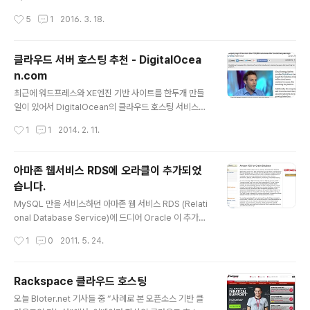
작성시간
5
1
2016. 3. 18.
클라우드 서버 호스팅 추천 - DigitalOcea
n.com
글 내용
최근에 워드프레스와 XE엔진 기반 사이트를 한두개 만들
일이 있어서 DigitalOcean의 클라우드 호스팅 서비스를
좀 사용을 했습니다. 굉장히 생소한 곳이긴 했는데, 이 뉴스
작성시간
1
1
2014. 2. 11.
를 외신에서 보고, 한 번 둘러보게 되었었습니다. http://tal
kincloud.com/cloud-companies/012114/digitalo
cean-passes-one-million-cloud-severs-launch
아마존 웹서비스 RDS에 오라클이 추가되었
ed 뉴스의 주된 내용은 DigitalOcean의 클라우드 가상
습니다.
서버 숫자가 백만개를 넘었다는 것과, 아마존 웹 서비스보
글 내용
다 훨씬 빠르게 성장하고 있다는 내용입니다. 그래서 한번
MySQL 만을 서비스하던 아마존 웹 서비스 RDS (Relati
검토해보게 되었고, 사용도 해보게 되었는데, 꽤 좋은 듯 합
onal Database Service)에 드디어 Oracle 이 추가가
니다. 일단 무엇보다도, 가격이 쌉니다. 위의 홈페이지 스크
되었다는 소식입니다. Oracle 11g 버전을 사용할 수 있
작성시간
1
0
2011. 5. 24.
린샷에서도 알 수..
고, Standard Edition One, Standard Edition, Enter
prise Edition을 모두 사용할 수 있습니다만, Standard
Edition과 Enterprise Edition의 경우는 자체 라이센스
Rackspace 클라우드 호스팅
를 보유하고 있어야 가능하네요. Standard Edition One
글 내용
오늘 Bloter.net 기사들 중 “사례로 본 오픈소스 기반 클
의 경우는 요금을 조금 더 내는 방식으로 라이센스를 커버