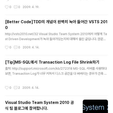
Visual Studio Team System 2010 공식 팀 블로그에서 확인해 주시기 바랍니
작성시간
0
0
2009. 4. 19.
다. ^^
[Better Code]TDD의 개념이 완벽히 녹아 들어간 VSTS 201
0
글 내용
http://vsts2010.net/32 Visual Studio Team System 2010에서 어떻게 Te
st Driven Development가 녹아 들어가있는지에 대해서 올린 글입니다. 원문은
Visual Studio Team System 2010 Team Blog에서 확인해 주시기 바랍니다.
작성시간
0
0
2009. 4. 14.
^^
[Tip]MS-SQL에서 Transaction Log File Shrink하기
글 내용
출처: http://support.microsoft.com/kb/272318 MS-SQL 서버를 사용하다
보면, Transaction Log가 너무 커져서 디스크 공간을 다 써버리는 경우가 간혹 발
생합니다. IT관리자들이 눈에 불을 켜고 감시하는 Production 환경이라면 이럴 일
이 없겠지만, 개발 환경에서는 아무도 신경 안 쓰다 보면 비일비재하게 발생하는 경
작성시간
0
2
2009. 4. 14.
우입니다. –_-;;; 이럴 때에 이 Transaction Log 파일을 축소하는 방법입니다. 1. T
runcate_Only 옵션을 사용해서 DB BackUp BACKUP LOG DB_NAME WIT
H TRUNCATE_ONLY 2. DBCC Shrinkfile 명령을 사용해서 로그 파일 축소하
Visual Studio Team System 2010 공
기 DBCC SHRINKFILE(DB_NAME_LOG,..
식 팀 블로그에 참여합니다.
글 내용