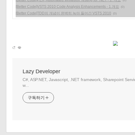
[Better Code]PEX, Automated Whitebox Testing for .NET - 1. 개요
(0)
[Better Code]VSTS 2010 Code Analysis Enhancements - 1.개요
(0)
[Better Code]TDD의 개념이 완벽히 녹아 들어간 VSTS 2010
(0)
Lazy Developer
C#, ASP.NET, Javascript, .NET framework, Sharepoint Serv
w...
구독하기