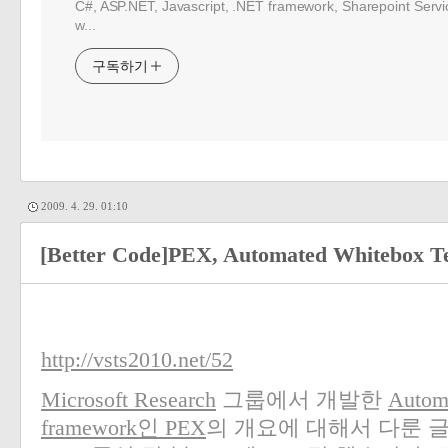
C#, ASP.NET, Javascript, .NET framework, Sharepoint Serv
w...
구독하기
2009. 4. 29. 01:10
[Better Code]PEX, Automated Whitebox Te
http://vsts2010.net/52
Microsoft Research
그룹에서 개발한
Autom
framework인 PEX
의 개요에 대해서 다룬 