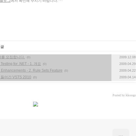
 팀 블로그
에서 확인해 주시기 바랍니다. ^^
 글
멤버를 모집합니다.
2009.12.08
(0)
Testing for .NET - 1. 개요
2009.04.29
(0)
 Enhancements - 2. Rule Sets Feature
2009.04.22
(0)
 들어간 VSTS 2010
2009.04.14
(0)
kkongc
Posted by