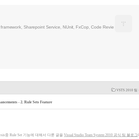
 framework, Sharepoint Service, NUnit, FxCop, Code Revie
VSTS 2010 
ncements - 2. Rule Sets Feature
 Analysis중 Rule Set 기능에 대해서 다룬 글을
Visual Studio Team System 2010 공식 팀 블로그