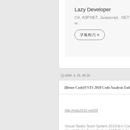
Lazy Developer
C#, ASP.NET, Javascript, .NET
w...
구독하기
2009. 4. 19. 00:26
[Better Code]VSTS 2010 Code Analysis E
http://vsts2010.net/39
Visual Studio Team System 20