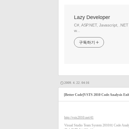
Lazy Developer
C#, ASP.NET, Javascript, .NET
w...
구독하기
2009. 4. 22. 04:16
[Better Code]VSTS 2010 Code Analysis Enha
http://vsts2010.net/41
Visual Studio Team System 2010의 Code