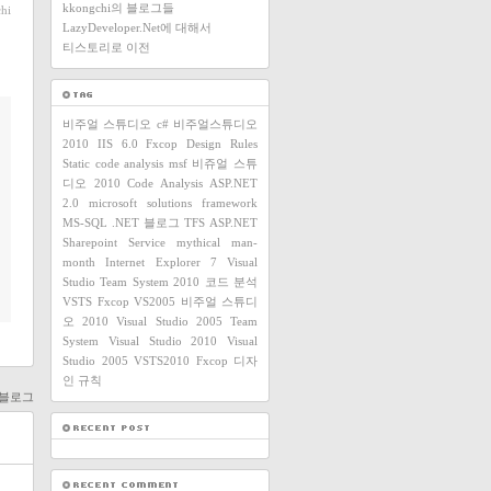
kkongchi의 블로그들
hi
LazyDeveloper.Net에 대해서
티스토리로 이전
비주얼 스튜디오
c#
비주얼스튜디오
2010
IIS 6.0
Fxcop Design Rules
Static code analysis
msf
비쥬얼 스튜
디오 2010
Code Analysis
ASP.NET
2.0
microsoft solutions framework
MS-SQL
.NET
블로그
TFS
ASP.NET
Sharepoint Service
mythical man-
month
Internet Explorer 7
Visual
Studio Team System 2010
코드 분석
VSTS
Fxcop
VS2005
비주얼 스튜디
오 2010
Visual Studio 2005 Team
System
Visual Studio 2010
Visual
Studio 2005
VSTS2010
Fxcop 디자
인 규칙
팀 블로그