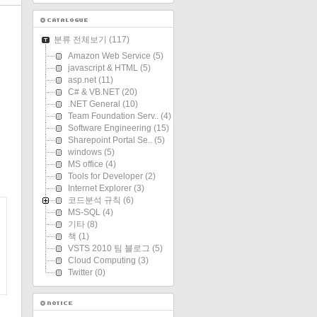
분류 전체보기
(117)
Amazon Web Service
(5)
javascript & HTML
(5)
asp.net
(11)
C# & VB.NET
(20)
.NET General
(10)
Team Foundation Serv..
(4)
Software Engineering
(15)
Sharepoint Portal Se..
(5)
windows
(5)
MS office
(4)
Tools for Developer
(2)
Internet Explorer
(3)
코드분석 규칙
(6)
MS-SQL
(4)
기타
(8)
책
(1)
VSTS 2010 팀 블로그
(5)
Cloud Computing
(3)
Twitter
(0)