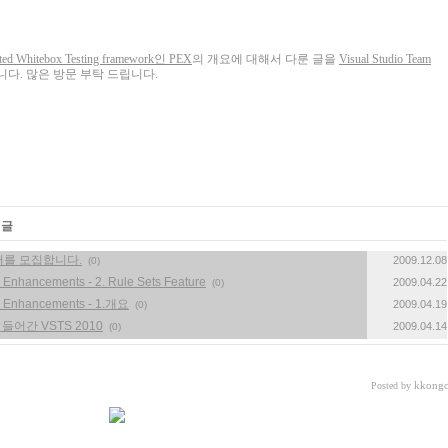
ted Whitebox Testing framework인 PEX
의 개요에 대해서 다룬 글을
Visual Studio Team
니다. 많은 방문 부탁 드립니다.
«
»
 글
멤버를 모집합니다.
2009.12.08
(0)
 Enhancements - 2. Rule Sets Feature
2009.04.22
(0)
is Enhancements - 1.개요
2009.04.19
(0)
 들어간 VSTS 2010
2009.04.14
(0)
kkongc
Posted by