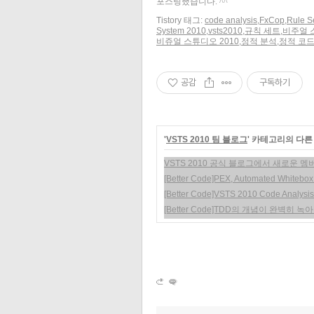
포스팅했습니다. ^^
Tistory 태그:
code analysis
,
FxCop
,
Rule S
System 2010
,
vsts2010
,
규칙 세트
,
비주얼 
비쥬얼 스튜디오 2010
,
정적 분석
,
정적 코드
공감
구독하기
'
VSTS 2010 팀 블로그
' 카테고리의 다른
VSTS 2010 공식 블로그에서 새로운 
[Better Code]PEX, Automated Whitebox 
[Better Code]VSTS 2010 Code Analys
[Better Code]TDD의 개념이 완벽히 녹아