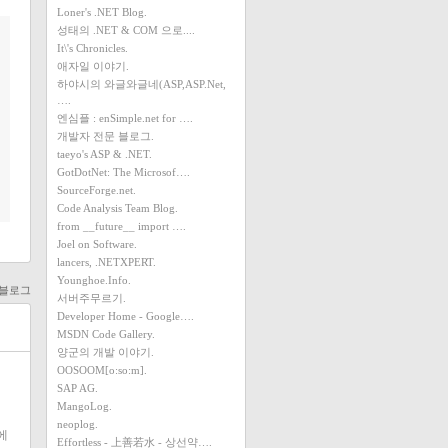
Loner's .NET Blog.
성태의 .NET & COM 으로....
It\'s Chronicles.
애자일 이야기.
하야시의 와글와글네(ASP,ASP.Net,
….
엔심플 : enSimple.net for ….
개발자 전문 블로그.
taeyo's ASP & .NET.
GotDotNet: The Microsof….
SourceForge.net.
Code Analysis Team Blog.
from __future__ import ….
Joel on Software.
lancers, .NETXPERT.
Younghoe.Info.
팀 블로그
서버주무르기.
Developer Home - Google….
MSDN Code Gallery.
양군의 개발 이야기.
OOSOOM[o:so:m].
SAP AG.
MangoLog.
neoplog.
에
Effortless - 上善若水 - 상선약….