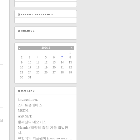
2026.8
1
2
3
4
5
6
7
8
9
10
11
12
13
14
15
16
17
18
19
20
21
22
23
24
25
26
27
28
29
30
31
kkongchi.net.
스마트플레이스.
MSDN.
ASP.NET.
hi
황재선의 네오비스.
Macula (태양의 흑점-가장 활발한
시….
류한석의 피플웨어 (peopleware.c….