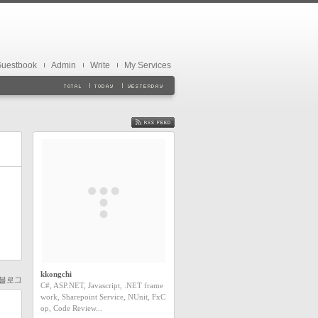
uestbook
Admin
Write
My Services
FEED
kkongchi
팀 블로그
C#, ASP.NET, Javascript, .NET frame
work, Sharepoint Service, NUnit, FxC
op, Code Review...