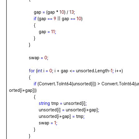
gap
=
(gap
*
10
)
/
13
;
if
(gap
==
9
||
gap
==
10
)
{
gap
=
11
;
}
}
swap
=
0
;
for
(
int
i
=
0
;
i
+
gap
<
=
unsorted.Length-
1
;
i++)
{
if
(Convert.ToInt64(unsorted[i])
>
Convert.ToInt64(u
orted[i+gap]))
{
string
tmp
=
unsorted[i]
;
unsorted[i]
=
unsorted[i+gap]
;
unsorted[i+gap]
=
tmp
;
swap
=
1
;
}
}