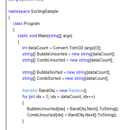
namespace
SortingSample
{
class
Program
{
static
void
Main(
string
[]
args)
{
int
dataCount
=
Convert.ToInt32
(args[
0
])
;
string
[]
BubbleUnsorted
=
new
string
[dataCount]
;
string
[]
CombUnsorted
=
new
string
[dataCount]
;
string
[]
BubbleSorted
=
new
string
[dataCount]
;
string
[]
CombSorted
=
new
string
[dataCount]
;
Random
RandObj
=
new
Random
()
;
for
(
int
idx
=
0
;
idx
<
dataCount
;
idx++)
{
BubbleUnsorted[idx]
=
RandObj.Next().ToString()
;
CombUnsorted[idx]
=
RandObj.Next().ToString()
;
}