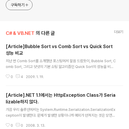
구독하기
더보기
C# & VB.NET
의 다른 글
[Article]Bubble Sort vs Comb Sort vs Quick Sort
성능 비교
글 내용
지난 번 Comb Sort를 소개했던 포스팅에서 말씀 드렸듯이, Bubble Sort, C
omb Sort, 그리고 닷넷의 기본 소팅 알고리즘인 Quick Sort의 성능을 비교
해보았습니다. 테스트 소스는 지난 번 소스에 Quick Sort를 호출하는 부분을
0
4
2009. 1. 19.
추가한 것 뿐입니다. 그리고 Quick Sort도 따로 구현한 것이 아니라 닷넷의 S
ystem.Array.Sort()를 호출하는 방식으로 했습니다. using System; usin
g System.Collections.Generic; using System.Linq; using System.
[Article].NET 1.1에서는 HttpException Class가 Seria
Text; namespace SortingSample { class Program { static void Ma
in(string[] args) { int dataC..
lizable하지 않다.
글 내용
가끔 우리 솔루션에서는 System.Runtime.Serialization.SerializationEx
ception이 발생한다. 문제가 발생한 상황이니까 예외가 던져지는 것은 당연하
다. 하지만 문제는 실제 에러는 SerializationException이 아니라는 것이었
0
0
2008. 3. 13.
다. 그리고 SerializationException은 다들 알다시피 객체가 Serialization/