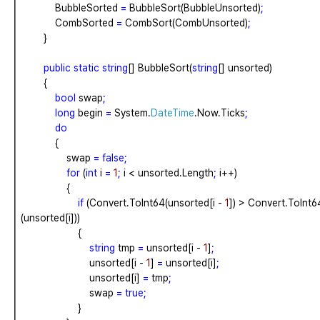
BubbleSorted
=
BubbleSort(BubbleUnsorted)
;
CombSorted
=
CombSort(CombUnsorted)
;
}
public
static
string
[]
BubbleSort(
string
[]
unsorted)
{
bool
swap
;
long
begin
=
System.
DateTime
.Now.Ticks
;
do
{
swap
=
false;
for
(
int
i
=
1
;
i
<
unsorted.Length
;
i++)
{
if
(Convert.ToInt64(unsorted[i
-
1
])
>
Convert.ToInt6
(unsorted[i]))
{
string
tmp
=
unsorted[i
-
1
]
;
unsorted[i
-
1
]
=
unsorted[i]
;
unsorted[i]
=
tmp
;
swap
=
true;
}