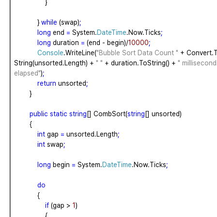
}
}
while
(swap)
;
long
end
=
System.
DateTime
.Now.Ticks
;
long
duration
=
(end
-
begin)/
10000
;
Console
.WriteLine(
"Bubble Sort Data Count "
+
Convert.
String(unsorted.Length)
+
" "
+
duration.ToString()
+
" millisecond
elapsed"
)
;
return
unsorted
;
}
public
static
string
[]
CombSort(
string
[]
unsorted)
{
int
gap
=
unsorted.Length
;
int
swap
;
long
begin
=
System.
DateTime
.Now.Ticks
;
do
{
if
(gap
>
1
)
{