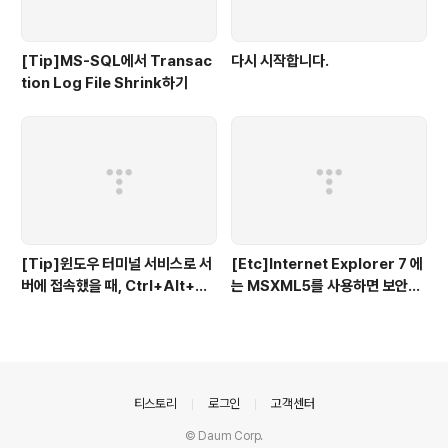
[Tip]MS-SQL에서 Transac
다시 시작합니다.
tion Log File Shrink하기
[Tip]윈도우 터미널 서비스로 서
[Etc]Internet Explorer 7 에
버에 접속했을 때, Ctrl+Alt+De
는 MSXML5를 사용하면 보안경
l을 하려면
고가 뜬다
의안내
티스토리
로그인
고객센터
© Daum Corp.