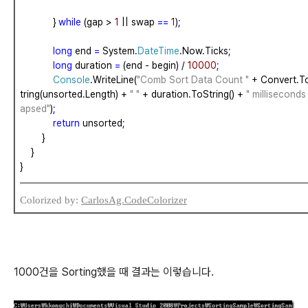
}
while
(gap
>
1
||
swap
==
1
)
;
long
end
=
System.
DateTime
.Now.Ticks
;
long
duration
=
(end
-
begin)
/
10000
;
Console
.WriteLine(
"Comb Sort Data Count "
+
Convert.T
tring(unsorted.Length)
+
" "
+
duration.ToString()
+
" milliseconds 
apsed"
)
;
return
unsorted
;
}
}
}
Colorized by:
CarlosAg.CodeColorizer
1000건을 Sorting했을 때 결과는 이렇습니다.