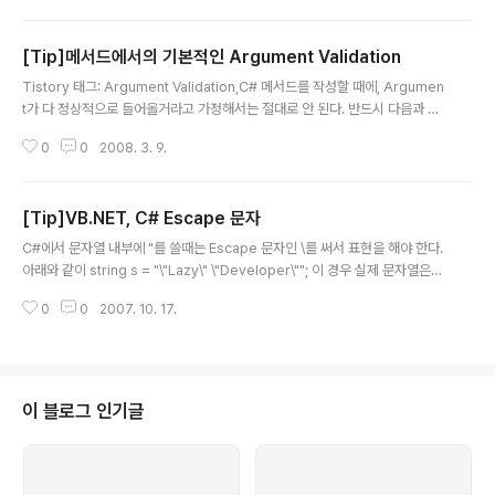
Deserialization하는 과정에서 나는 문제인데, 이 에러가 날만한 시나리오를
딱히 생각해낼 수는 없었다. Stacktrace를 보니 이 예외는 솔루션 내부의 로깅
[Tip]메서드에서의 기본적인 Argument Validation
컴포넌트에서 던져지고 있었다. 로깅 컴포넌트는 에러나 문제가 발생했을 때 그
글 내용
정보를 파일에 기록하는 역할을 하는 COM+ 서버 타입 컴포넌트였다. 문제가
Tistory 태그: Argument Validation,C# 메서드를 작성할 때에, Argumen
생긴 함수는 다..
t가 다 정상적으로 들어올거라고 가정해서는 절대로 안 된다. 반드시 다음과 같
이 Validation 코드를 작성해서, 메서드의 가장 위에 둘 필요가 있다. 1. Argu
0
0
2008. 3. 9.
ment 가 null인지 검사해서, null이라면 NullArgumentException을 던져
야 한다. 아래 코드는 .NET Framework의 System.Windows.Annotatio
ns.Annotation 클래스의 WriteXml메서드의 가장 윗부분 코드이다. public
[Tip]VB.NET, C# Escape 문자
void WriteXml(XmlWriter writer) { if (writer == null) { throw new Ar
글 내용
gumentNullException("wr..
C#에서 문자열 내부에 "를 쓸때는 Escape 문자인 \를 써서 표현을 해야 한다.
아래와 같이 string s = "\"Lazy\" \"Developer\""; 이 경우 실제 문자열은
"Lazy" "Developer" 이렇게 인식을 하게 되는 것이다. VB.NET에서는 "를
0
0
2007. 10. 17.
써서 똑같은 효과를 볼 수 있다. Dim str As String = """Lazy"" ""Develop
er"""
이 블로그 인기글