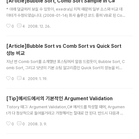
[Article]Bubble Sort, Comb Sort Sample in C#
글 내용
* 아래 덧글에서 보실 수 있듯이, exedra님 지적 때문에 일부 소스와 비교 데
이터가 수정되었습니다. (2008-01-14) 회사 솔루션 코드 중에 VB로 된 Co
mb Sort 코드가 있길래, C#으로 재 작성해보았습니다. 그러면서 가장 기본적
0
4
2008. 12. 26.
인 Bubble Sort와 성능 차이가 얼마나 되나 비교도 해 봤습니다. Comb Sort
의 내용에 대해서는 Wikipedia의 Comb_sort 항목을 참조하시면 됩니다. 코
드는 아래와 같습니다. using System; using System.Collections.Gene
[Article]Bubble Sort vs Comb Sort vs Quick Sort
ric; using System.Linq; using System.Text; namespace SortingSa
mple { class Program { static void Main(stri..
성능 비교
글 내용
지난 번 Comb Sort를 소개했던 포스팅에서 말씀 드렸듯이, Bubble Sort, C
omb Sort, 그리고 닷넷의 기본 소팅 알고리즘인 Quick Sort의 성능을 비교
해보았습니다. 테스트 소스는 지난 번 소스에 Quick Sort를 호출하는 부분을
0
4
2009. 1. 19.
추가한 것 뿐입니다. 그리고 Quick Sort도 따로 구현한 것이 아니라 닷넷의 S
ystem.Array.Sort()를 호출하는 방식으로 했습니다. using System; usin
g System.Collections.Generic; using System.Linq; using System.
[Tip]메서드에서의 기본적인 Argument Validation
Text; namespace SortingSample { class Program { static void Ma
글 내용
in(string[] args) { int dataC..
Tistory 태그: Argument Validation,C# 메서드를 작성할 때에, Argumen
t가 다 정상적으로 들어올거라고 가정해서는 절대로 안 된다. 반드시 다음과 같
이 Validation 코드를 작성해서, 메서드의 가장 위에 둘 필요가 있다. 1. Argu
0
0
2008. 3. 9.
ment 가 null인지 검사해서, null이라면 NullArgumentException을 던져
야 한다. 아래 코드는 .NET Framework의 System.Windows.Annotatio
ns.Annotation 클래스의 WriteXml메서드의 가장 윗부분 코드이다. public