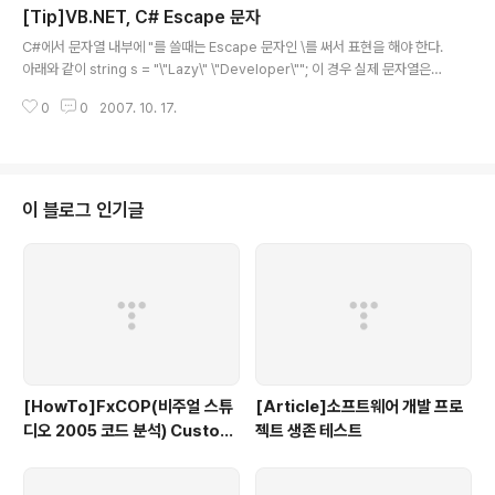
[Tip]VB.NET, C# Escape 문자
void WriteXml(XmlWriter writer) { if (writer == null) { throw new Ar
글 내용
gumentNullException("wr..
C#에서 문자열 내부에 "를 쓸때는 Escape 문자인 \를 써서 표현을 해야 한다.
아래와 같이 string s = "\"Lazy\" \"Developer\""; 이 경우 실제 문자열은
"Lazy" "Developer" 이렇게 인식을 하게 되는 것이다. VB.NET에서는 "를
0
0
2007. 10. 17.
써서 똑같은 효과를 볼 수 있다. Dim str As String = """Lazy"" ""Develop
er"""
이 블로그 인기글
[HowTo]FxCOP(비주얼 스튜
[Article]소프트웨어 개발 프로
디오 2005 코드 분석) Custom
젝트 생존 테스트
규칙 작성하기(C#)