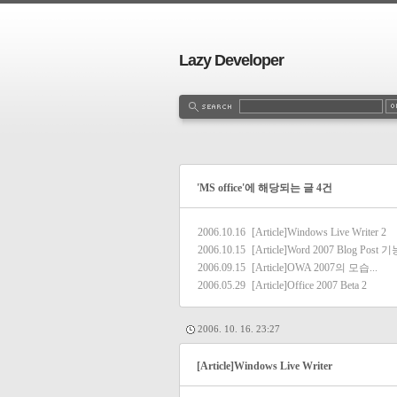
Lazy Developer
'MS office'에 해당되는 글 4건
2006.10.16
[Article]Windows Live Writer
2
2006.10.15
[Article]Word 2007 Blog Post 
2006.09.15
[Article]OWA 2007의 모습...
2006.05.29
[Article]Office 2007 Beta 2
2006. 10. 16. 23:27
[Article]Windows Live Writer