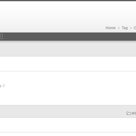
Home
Tag
G
기능
2
MS