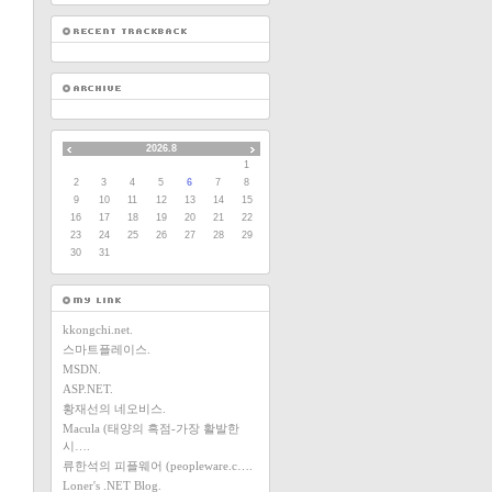
2026.8
1
2
3
4
5
6
7
8
9
10
11
12
13
14
15
16
17
18
19
20
21
22
23
24
25
26
27
28
29
30
31
kkongchi.net.
스마트플레이스.
MSDN.
ASP.NET.
황재선의 네오비스.
Macula (태양의 흑점-가장 활발한
시….
류한석의 피플웨어 (peopleware.c….
Loner's .NET Blog.