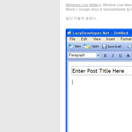
Windows Live Writer
는 Window Live I
Word나 Google docs & Spreadshe
일단 이렇게 생겼다..