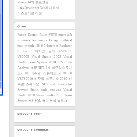
kkongchi의 블로그들
LazyDeveloper.Net에 대해서
티스토리로 이전
Fxcop Design Rules
VSTS
microsoft
solutions framework
Fxcop
mythical
man-month
IIS 6.0
Internet Explorer
7
Fxcop 디자인 규칙
ASP.NET
VS2005
Visual Studio 2005
Visual
Studio Team System 2010
TFS
Code
Analysis
ASP.NET 2.0
비주얼스튜디
오2010
비쥬얼 스튜디오 2010
c#
VSTS2010
비주얼 스튜디오 2010
비
주얼 스튜디오
.NET
msf
Sharepoint
Service
Static code analysis
Visual
Studio 2010
Visual Studio 2005 Team
System
MS-SQL
코드 분석
블로그