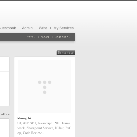
uestbook
Admin
Write
My Services
FEED
 office
kkongchi
C#, ASP.NET, Javascript, .NET frame
work, Sharepoint Service, NUnit, FxC
op, Code Review...