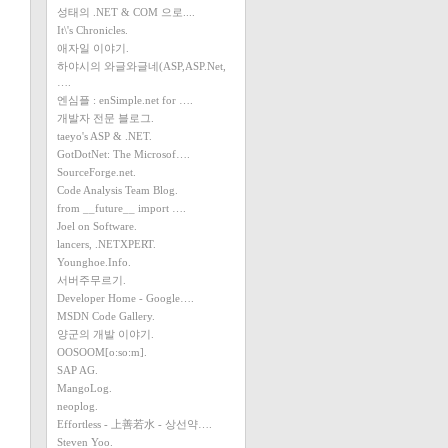
성태의 .NET & COM 으로....
It\'s Chronicles.
애자일 이야기.
하야시의 와글와글네(ASP,ASP.Net,
….
엔심플 : enSimple.net for ….
개발자 전문 블로그.
taeyo's ASP & .NET.
GotDotNet: The Microsof….
SourceForge.net.
Code Analysis Team Blog.
from __future__ import ….
Joel on Software.
lancers, .NETXPERT.
Younghoe.Info.
서버주무르기.
Developer Home - Google….
MSDN Code Gallery.
양군의 개발 이야기.
OOSOOM[o:so:m].
SAP AG.
MangoLog.
neoplog.
Effortless - 上善若水 - 상선약….
Steven Yoo.