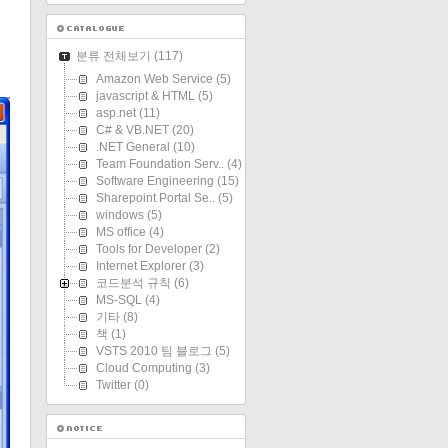
분류 전체보기
(117)
Amazon Web Service
(5)
javascript & HTML
(5)
asp.net
(11)
C# & VB.NET
(20)
.NET General
(10)
Team Foundation Serv..
(4)
Software Engineering
(15)
Sharepoint Portal Se..
(5)
windows
(5)
MS office
(4)
Tools for Developer
(2)
Internet Explorer
(3)
코드분석 규칙
(6)
MS-SQL
(4)
기타
(8)
책
(1)
VSTS 2010 팀 블로그
(5)
Cloud Computing
(3)
Twitter
(0)