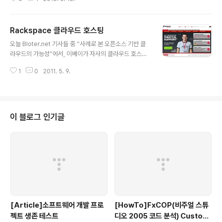
Rackspace 클라우드 호스팅
글 내용
오늘 Bloter.net 기사들 중 “사례로 본 오픈소스 기반 클
라우드의 가능성”에서, 이베이가 자사의 클라우드 호스팅
플랫폼으로 RackSpace라는 서비스를 고려하고 있다는
1
0
2011. 5. 9.
언급이 있었습니다. 그래서 조금 둘러 보았는데, 확실히 아
마존보다 더 저가로 서비스를 제공하고 있네요. 웹 호스팅
업체이니만큼, 제공하는 서비스가 다양하진 않지만, EC2
와 S3, 그리고 CDN에 해당하는 클라우드 서버와 클라우
드 파일 서비스를 제공하고 있습니다. 아시아 지역에서도
이 블로그 인기글
서비스가 된다면 더 좋을텐데 하는 생각이 드는군요. 아래
주소가 RackSpace 홈페이지입니다. http://www.rack
space.com/index.php 아래는 가격 부분만 캡쳐한 스
크린 샷입니다. 위의 것이 랙 스페이스, 그리고 아래가 아마
존인..
[Article]소프트웨어 개발 프로
[HowTo]FxCOP(비주얼 스튜
젝트 생존 테스트
디오 2005 코드 분석) Custom