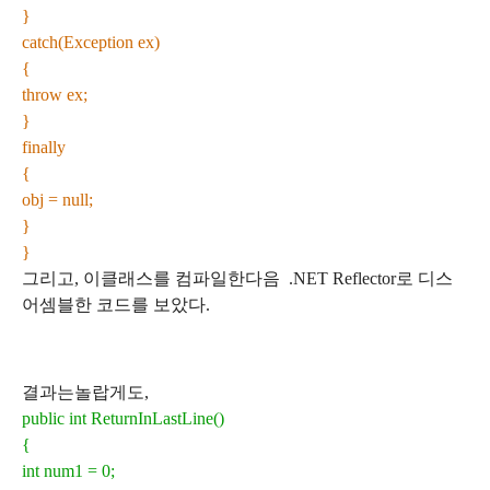
}
catch(Exception ex)
{
throw ex;
}
finally
{
obj = null;
}
}
그리고
,
이
클래스를
컴파일한
다음
.NET Reflector
로
디스
어셈블한
코드를
보았다.
결과는
놀랍게도
,
public int ReturnInLastLine()
{
int num1 = 0;